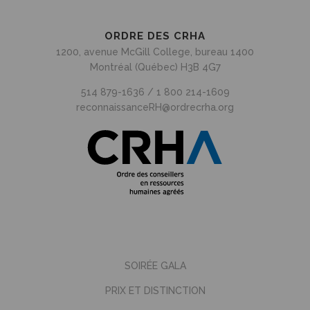
ORDRE DES CRHA
1200, avenue McGill College, bureau 1400
Montréal (Québec) H3B 4G7
514 879-1636 / 1 800 214-1609
reconnaissanceRH@ordrecrha.org
SOIRÉE GALA
PRIX ET DISTINCTION