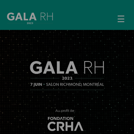
☰
Au profit de :