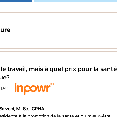
ture
 le travail, mais à quel prix pour la santé
ue?
 par
Salvoni, M. Sc., CRHA
ésidente à la promotion de la santé et du mieux-être