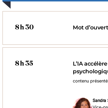
8 h 30
Mot d’ouver
8 h 35
L’IA accélère
psychologiq
contenu présenté
Sandra 
Vice-pr