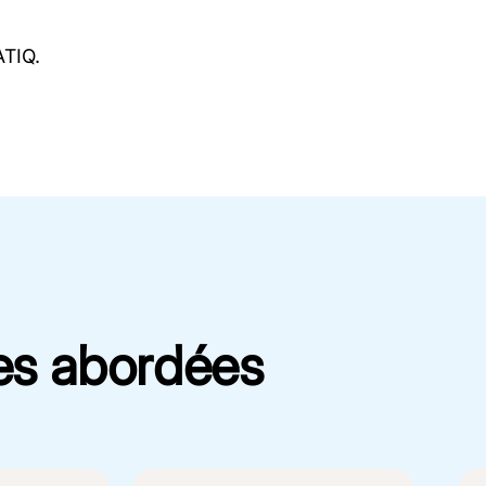
ATIQ.
es abordées