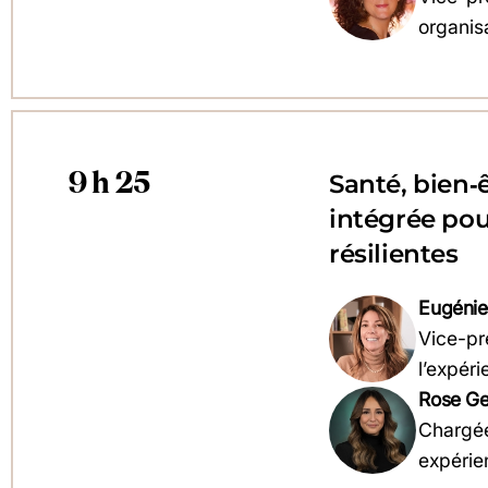
organis
9 h 25
Santé, bien‑
intégrée pou
résilientes
Eugénie
Vice-pr
l’expéri
Rose G
Chargée
expérie