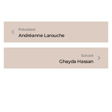
Précédent
Andréanne Larouche
Suivant
Ghayda Hassan