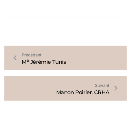
Précédent
e
M
Jérémie Tunis
Suivant
Manon Poirier, CRHA