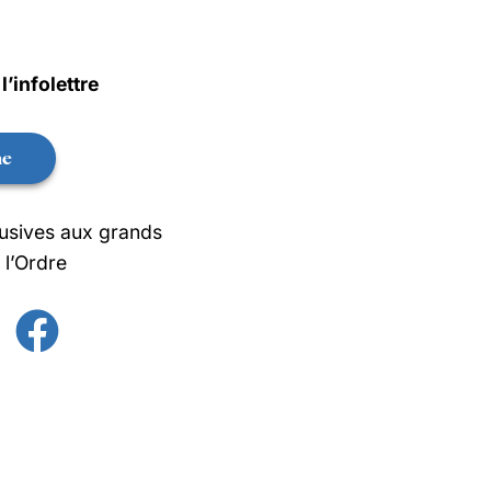
’infolettre
ne
lusives aux grands
l’Ordre